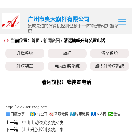
广州市奥天旗杆有限公司
集成先进的计算机控制理念于一体的智能化升旗系
统
当前位置：
首页
›
新闻资讯
› 清远旗帜升降装置电话
升旗系统
升旗系统
旗杆
颁奖系统
旗杆
升旗装置
电动颁奖系统
旗帜升降旗系统
颁奖系统
颁奖旗
升降旗系统
升旗控制系统
清远旗帜升降装置电话
升旗装置
电动颁奖系统
http://www.aotianqg.com
旗帜升降旗系统
百度分享：
QQ空间
新浪微博
腾讯微博
人人网
微信
上一篇：
中山电动颁奖系统批发
颁奖旗
下一篇：
汕头升旗控制系统厂家