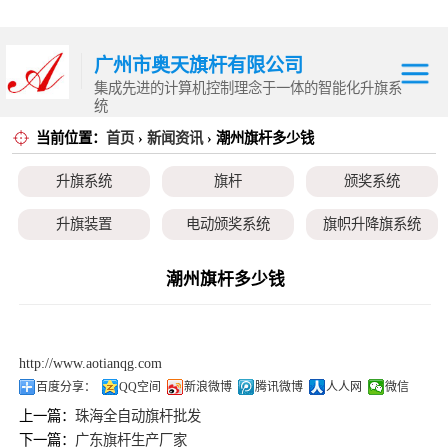
广州市奥天旗杆有限公司
集成先进的计算机控制理念于一体的智能化升旗系
统
当前位置：
首页
›
新闻资讯
› 潮州旗杆多少钱
升旗系统
升旗系统
旗杆
颁奖系统
旗杆
升旗装置
电动颁奖系统
旗帜升降旗系统
颁奖系统
颁奖旗
升降旗系统
升旗控制系统
潮州旗杆多少钱
升旗装置
电动颁奖系统
http://www.aotianqg.com
旗帜升降旗系统
百度分享：
QQ空间
新浪微博
腾讯微博
人人网
微信
上一篇：
珠海全自动旗杆批发
颁奖旗
下一篇：
广东旗杆生产厂家