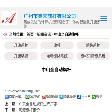
广州市奥天旗杆有限公司
集成先进的计算机控制理念于一体的智能化升旗系
统
当前位置：
首页
›
新闻资讯
› 中山全自动旗杆
升旗系统
升旗系统
旗杆
颁奖系统
旗杆
升旗装置
电动颁奖系统
旗帜升降旗系统
颁奖系统
颁奖旗
升降旗系统
升旗控制系统
中山全自动旗杆
升旗装置
电动颁奖系统
http://www.aotianqg.com
旗帜升降旗系统
百度分享：
QQ空间
新浪微博
腾讯微博
人人网
微信
上一篇：
广东全自动旗杆生产厂家
颁奖旗
下一篇：
河源旗杆报价