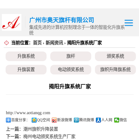
广州市奥天旗杆有限公司
集成先进的计算机控制理念于一体的智能化升旗系
统
当前位置：
首页
›
新闻资讯
› 揭阳升旗系统厂家
升旗系统
升旗系统
旗杆
颁奖系统
旗杆
升旗装置
电动颁奖系统
旗帜升降旗系统
颁奖系统
颁奖旗
升降旗系统
升旗控制系统
揭阳升旗系统厂家
升旗装置
电动颁奖系统
http://www.aotianqg.com
旗帜升降旗系统
百度分享：
QQ空间
新浪微博
腾讯微博
人人网
微信
上一篇：
潮州旗帜升降装置
颁奖旗
下一篇：
梅州电动颁奖系统生产厂家