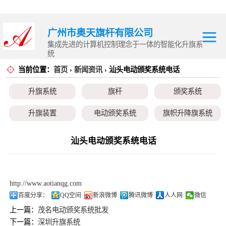
广州市奥天旗杆有限公司
集成先进的计算机控制理念于一体的智能化升旗系
统
当前位置：
首页
›
新闻资讯
› 汕头电动颁奖系统电话
升旗系统
升旗系统
旗杆
颁奖系统
旗杆
升旗装置
电动颁奖系统
旗帜升降旗系统
颁奖系统
颁奖旗
升降旗系统
升旗控制系统
汕头电动颁奖系统电话
升旗装置
电动颁奖系统
http://www.aotianqg.com
旗帜升降旗系统
百度分享：
QQ空间
新浪微博
腾讯微博
人人网
微信
上一篇：
茂名电动颁奖系统批发
颁奖旗
下一篇：
深圳升旗系统