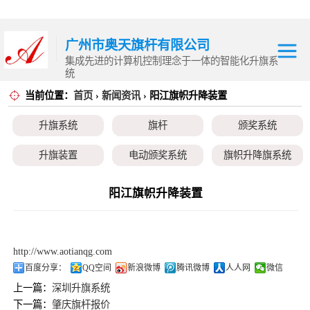
广州市奥天旗杆有限公司
集成先进的计算机控制理念于一体的智能化升旗系
统
当前位置：
首页
›
新闻资讯
› 阳江旗帜升降装置
升旗系统
升旗系统
旗杆
颁奖系统
旗杆
升旗装置
电动颁奖系统
旗帜升降旗系统
颁奖系统
颁奖旗
升降旗系统
升旗控制系统
阳江旗帜升降装置
升旗装置
电动颁奖系统
http://www.aotianqg.com
旗帜升降旗系统
百度分享：
QQ空间
新浪微博
腾讯微博
人人网
微信
上一篇：
深圳升旗系统
颁奖旗
下一篇：
肇庆旗杆报价