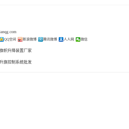
tianqg.com
QQ空间
新浪微博
腾讯微博
人人网
微信
旗帜升降装置厂家
升旗控制系统批发