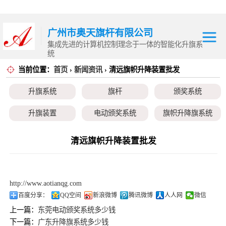
广州市奥天旗杆有限公司
集成先进的计算机控制理念于一体的智能化升旗系
统
当前位置：
首页
›
新闻资讯
› 清远旗帜升降装置批发
升旗系统
升旗系统
旗杆
颁奖系统
旗杆
升旗装置
电动颁奖系统
旗帜升降旗系统
颁奖系统
颁奖旗
升降旗系统
升旗控制系统
清远旗帜升降装置批发
升旗装置
电动颁奖系统
http://www.aotianqg.com
旗帜升降旗系统
百度分享：
QQ空间
新浪微博
腾讯微博
人人网
微信
上一篇：
东莞电动颁奖系统多少钱
颁奖旗
下一篇：
广东升降旗系统多少钱