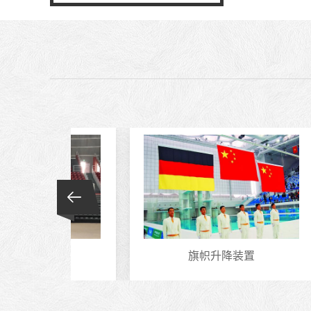
统
旗帜升降装置