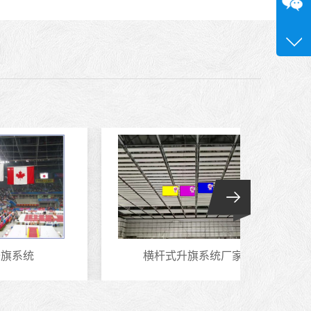
咨询
13580
横杆式升旗系统厂家
立